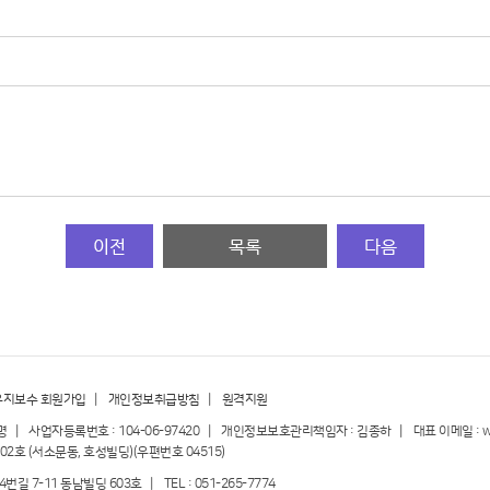
유지보수 회원가입
|
개인정보취급방침
|
원격지원
명 | 사업자등록번호 : 104-06-97420 | 개인정보보호관리책임자 : 김종하 | 대표 이메일 : webma
02호 (서소문동, 호성빌딩)(우편번호 04515)
 7-11 동남빌딩 603호 | TEL : 051-265-7774