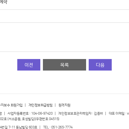
 계약
유지보수 회원가입
|
개인정보취급방침
|
원격지원
명 | 사업자등록번호 : 104-06-97420 | 개인정보보호관리책임자 : 김종하 | 대표 이메일 : webma
02호 (서소문동, 호성빌딩)(우편번호 04515)
 7-11 동남빌딩 603호 | TEL : 051-265-7774